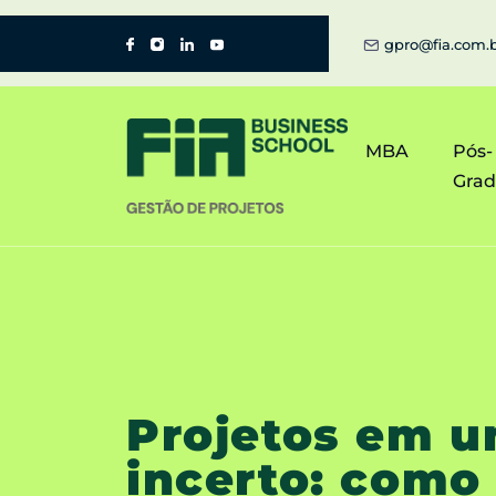
gpro@fia.com.
MBA
Pós-
Gra
Projetos em 
incerto: como 