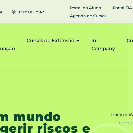
Portal do Aluno
Portal FIA
br
11 98508-7947
Agenda de Cursos
Cursos de Extensão
In-
Co
duação
Company
um mundo
Início
»
W
como g
gerir riscos e