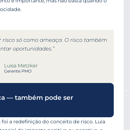
mento é importante, mas não basta quando o
locidade.
ar risco só como ameaça. O risco também
ntar oportunidades.”
Luisa Metzker
Gerente PMO
aça — também pode ser
foi a redefinição do conceito de risco. Luía