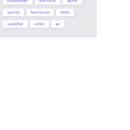
smartsheet
soft skills
sprint
sprints
teamwork
trello
waterfall
wrike
xp