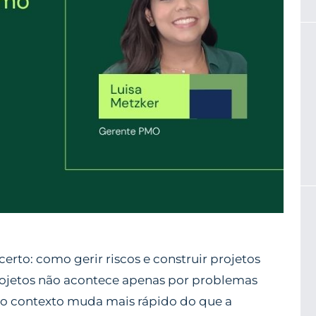
rto: como gerir riscos e construir projetos
rojetos não acontece apenas por problemas
 o contexto muda mais rápido do que a