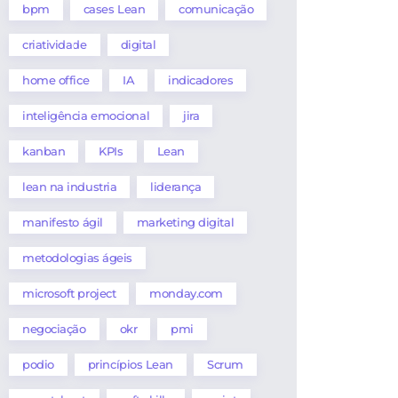
bpm
cases Lean
comunicação
criatividade
digital
home office
IA
indicadores
inteligência emocional
jira
kanban
KPIs
Lean
lean na industria
liderança
manifesto ágil
marketing digital
metodologias ágeis
microsoft project
monday.com
negociação
okr
pmi
podio
princípios Lean
Scrum