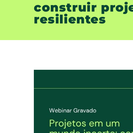
construir proj
resilientes