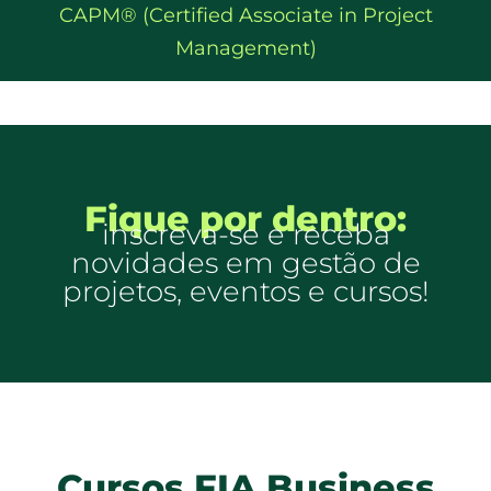
CAPM® (Certified Associate in Project
Management)
Fique por dentro:
inscreva-se e receba
novidades em gestão de
projetos, eventos e cursos!
Cursos FIA Business