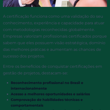
A certificação funciona como uma validação do seu
conhecimento, experiência e capacidade para atuar
com metodologias reconhecidas globalmente.
Empresas valorizam profissionais certificados porque
sabem que eles possuem visão estratégica, domínio
das melhores práticas e aumentam as chances de
sucesso dos projetos.
Entre os benefícios de conquistar certificações em
gestão de projetos, destacam-se:
Reconhecimento profissional no Brasil e
internacionalmente
Acesso a melhores oportunidades e salários
Comprovação de habilidades técnicas e
comportamentais