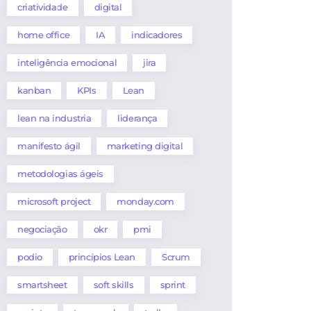
criatividade
digital
home office
IA
indicadores
inteligência emocional
jira
kanban
KPIs
Lean
lean na industria
liderança
manifesto ágil
marketing digital
metodologias ágeis
microsoft project
monday.com
negociação
okr
pmi
podio
princípios Lean
Scrum
smartsheet
soft skills
sprint