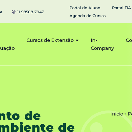
Portal do Aluno
Portal FIA
br
11 98508-7947
Agenda de Cursos
Cursos de Extensão
In-
Co
duação
Company
nto de
Início
»
P
Ambiente de