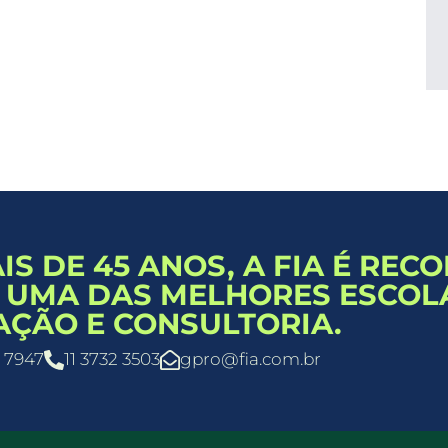
IS DE 45 ANOS, A FIA É REC
UMA DAS MELHORES ESCOL
ÇÃO E CONSULTORIA.
8 7947
11 3732 3503
gpro@fia.com.br