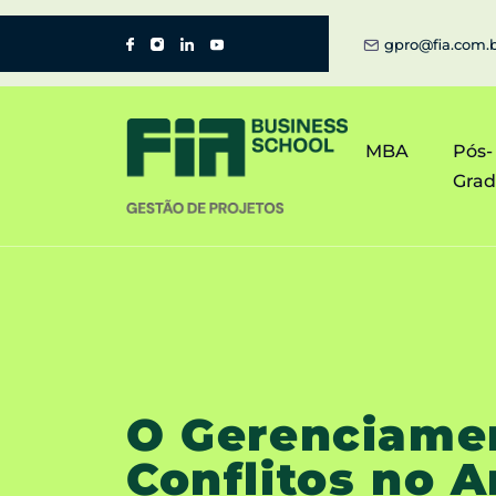
gpro@fia.com.
MBA
Pós-
Gra
O Gerenciame
Conflitos no 