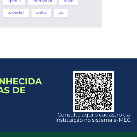
sprints
teamwork
trello
waterfall
wrike
xp
ONHECIDA
AS DE
Consulte aqui o cadastro da
Instituição no sistema e-MEC.