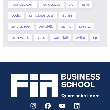
monday.com
negociação
okr
pmi
podio
princípios Lean
Scrum
smartsheet
soft skills
sprint
sprints
teamwork
trello
waterfall
wrike
xp