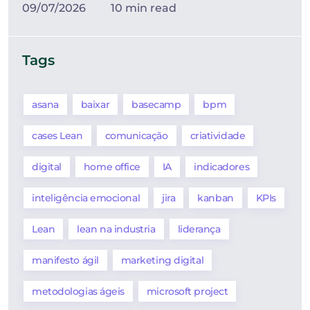
09/07/2026
10 min read
Tags
asana
baixar
basecamp
bpm
cases Lean
comunicação
criatividade
digital
home office
IA
indicadores
inteligência emocional
jira
kanban
KPIs
Lean
lean na industria
liderança
manifesto ágil
marketing digital
metodologias ágeis
microsoft project