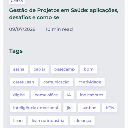
Gestão
Gestão de Projetos em Saúde: aplicações,
desafios e como se
09/07/2026
10 min read
Tags
asana
baixar
basecamp
bpm
cases Lean
comunicação
criatividade
digital
home office
IA
indicadores
inteligência emocional
jira
kanban
KPIs
Lean
lean na industria
liderança