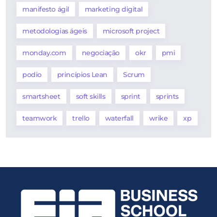
manifesto ágil
marketing digital
metodologias ágeis
microsoft project
monday.com
negociação
okr
pmi
podio
princípios Lean
Scrum
smartsheet
soft skills
sprint
sprints
teamwork
trello
waterfall
wrike
xp