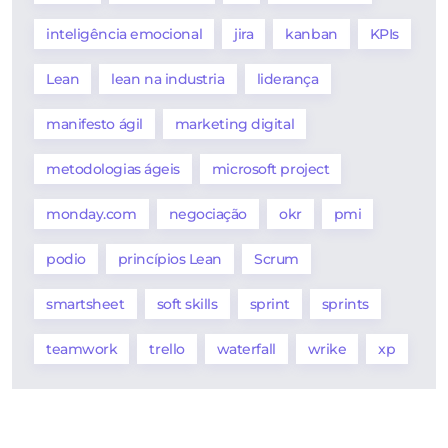
inteligência emocional
jira
kanban
KPIs
Lean
lean na industria
liderança
manifesto ágil
marketing digital
metodologias ágeis
microsoft project
monday.com
negociação
okr
pmi
podio
princípios Lean
Scrum
smartsheet
soft skills
sprint
sprints
teamwork
trello
waterfall
wrike
xp