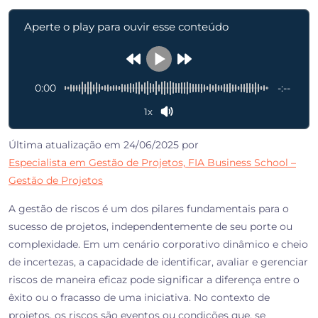
Aperte o play para ouvir esse conteúdo
0:00
-:--
1x
Última atualização em 24/06/2025 por
Especialista em Gestão de Projetos, FIA Business School –
Gestão de Projetos
A gestão de riscos é um dos pilares fundamentais para o
sucesso de projetos, independentemente de seu porte ou
complexidade. Em um cenário corporativo dinâmico e cheio
de incertezas, a capacidade de identificar, avaliar e gerenciar
riscos de maneira eficaz pode significar a diferença entre o
êxito ou o fracasso de uma iniciativa. No contexto de
projetos, os riscos são eventos ou condições que, se