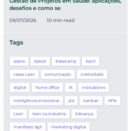
Gestão de Projetos em Saúde: aplicações,
desafios e como se
09/07/2026
10 min read
Tags
asana
baixar
basecamp
bpm
cases Lean
comunicação
criatividade
digital
home office
IA
indicadores
inteligência emocional
jira
kanban
KPIs
Lean
lean na industria
liderança
manifesto ágil
marketing digital