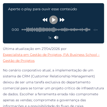
Aperte o play para ouvir esse conteúdo
0:00
-:--
1x
Última atualização em 27/04/2026 por
Especialista em Gestão de Projetos, FIA Business School –
Gestão de Projetos
No cenário corporativo atual, a implementação de um
sistema de CRM (Customer Relationship Management)
deixou de ser uma tarefa exclusiva do departamento
comercial para se tornar um
projeto crítico de infraestrutura
de dados
. Escolher a ferramenta errada não compromete
apenas as vendas; compromete a
governança das
informações
e a previsibilidade do fluxo de caixa.