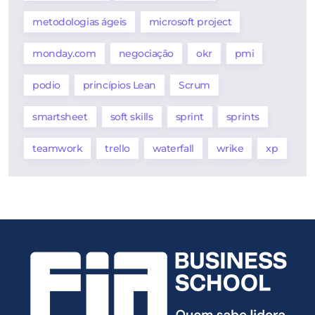
metodologias ágeis
microsoft project
monday.com
negociação
okr
pmi
podio
princípios Lean
Scrum
smartsheet
soft skills
sprint
sprints
teamwork
trello
waterfall
wrike
xp