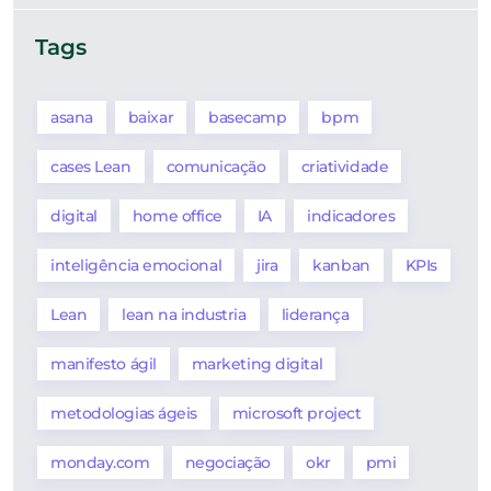
Tags
asana
baixar
basecamp
bpm
cases Lean
comunicação
criatividade
digital
home office
IA
indicadores
inteligência emocional
jira
kanban
KPIs
Lean
lean na industria
liderança
manifesto ágil
marketing digital
metodologias ágeis
microsoft project
monday.com
negociação
okr
pmi