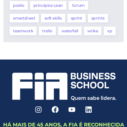
podio
princípios Lean
Scrum
smartsheet
soft skills
sprint
sprints
teamwork
trello
waterfall
wrike
xp
HÁ MAIS DE 45 ANOS, A FIA É RECONHECIDA