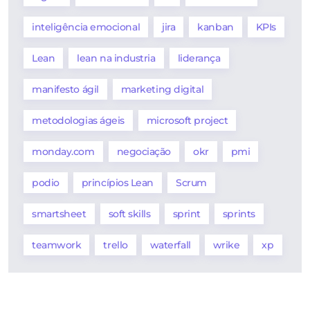
inteligência emocional
jira
kanban
KPIs
Lean
lean na industria
liderança
manifesto ágil
marketing digital
metodologias ágeis
microsoft project
monday.com
negociação
okr
pmi
podio
princípios Lean
Scrum
smartsheet
soft skills
sprint
sprints
teamwork
trello
waterfall
wrike
xp