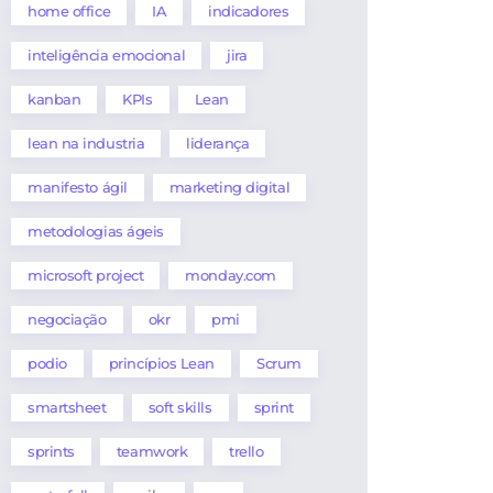
home office
IA
indicadores
inteligência emocional
jira
kanban
KPIs
Lean
lean na industria
liderança
manifesto ágil
marketing digital
metodologias ágeis
microsoft project
monday.com
negociação
okr
pmi
podio
princípios Lean
Scrum
smartsheet
soft skills
sprint
sprints
teamwork
trello