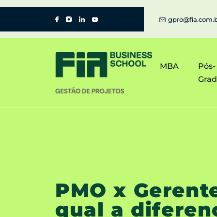
gpro@fia.com.
MBA
Pós-
Gra
PMO x Gerente
qual a diferen