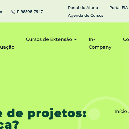
Portal do Aluno
Portal FIA
br
11 98508-7947
Agenda de Cursos
Cursos de Extensão
In-
Co
duação
Company
 de projetos:
Início
ça?