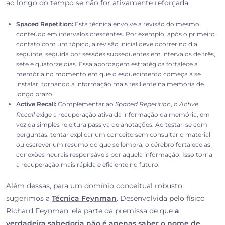
ao longo do tempo se não for ativamente reforçada.
Spaced Repetition:
Esta técnica envolve a revisão do mesmo
conteúdo em intervalos crescentes. Por exemplo, após o primeiro
contato com um tópico, a revisão inicial deve ocorrer no dia
seguinte, seguida por sessões subsequentes em intervalos de três,
sete e quatorze dias. Essa abordagem estratégica fortalece a
memória no momento em que o esquecimento começa a se
instalar, tornando a informação mais resiliente na memória de
longo prazo.
Active Recall:
Complementar ao
Spaced Repetition
, o
Active
Recall
exige a recuperação ativa da informação da memória, em
vez da simples releitura passiva de anotações. Ao testar-se com
perguntas, tentar explicar um conceito sem consultar o material
ou escrever um resumo do que se lembra, o cérebro fortalece as
conexões neurais responsáveis por aquela informação. Isso torna
a recuperação mais rápida e eficiente no futuro.
Além dessas, para um domínio conceitual robusto,
sugerimos a
Técnica Feynman
. Desenvolvida pelo físico
Richard Feynman, ela parte da premissa de que
a
verdadeira sabedoria não é apenas saber o nome de