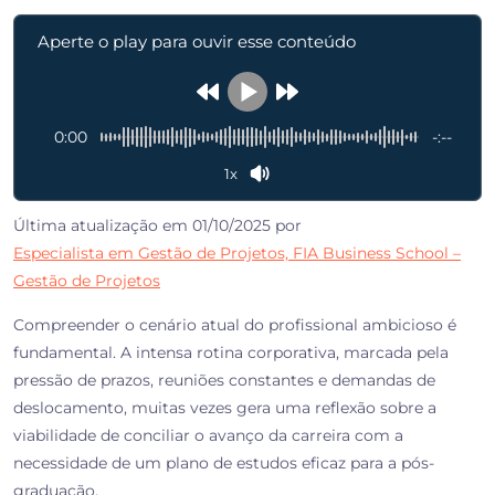
Aperte o play para ouvir esse conteúdo
0:00
-:--
1x
Última atualização em 01/10/2025 por
Especialista em Gestão de Projetos, FIA Business School –
Gestão de Projetos
Compreender o cenário atual do profissional ambicioso é
fundamental. A intensa rotina corporativa, marcada pela
pressão de prazos, reuniões constantes e demandas de
deslocamento, muitas vezes gera uma reflexão sobre a
viabilidade de conciliar o avanço da carreira com a
necessidade de um plano de estudos eficaz para a pós-
graduação.