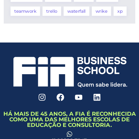
teamwork
trello
waterfall
wrike
xp
HÁ MAIS DE 45 ANOS, A FIA É RECONHECIDA
COMO UMA DAS MELHORES ESCOLAS DE
EDUCAÇÃO E CONSULTORIA.