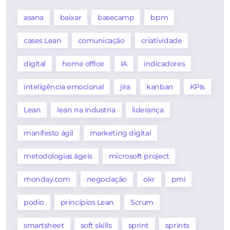
asana
baixar
basecamp
bpm
cases Lean
comunicação
criatividade
digital
home office
IA
indicadores
inteligência emocional
jira
kanban
KPIs
Lean
lean na industria
liderança
manifesto ágil
marketing digital
metodologias ágeis
microsoft project
monday.com
negociação
okr
pmi
podio
princípios Lean
Scrum
smartsheet
soft skills
sprint
sprints