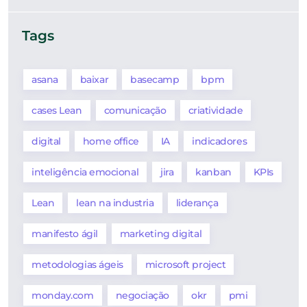
Tags
asana
baixar
basecamp
bpm
cases Lean
comunicação
criatividade
digital
home office
IA
indicadores
inteligência emocional
jira
kanban
KPIs
Lean
lean na industria
liderança
manifesto ágil
marketing digital
metodologias ágeis
microsoft project
monday.com
negociação
okr
pmi