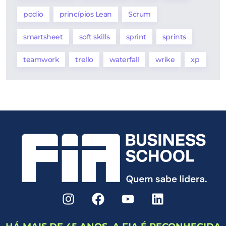
podio
princípios Lean
Scrum
smartsheet
soft skills
sprint
sprints
teamwork
trello
waterfall
wrike
xp