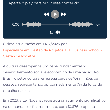
Aperte o play para ouvir esse conteúdo
0:00
-:--
1x
Última atualização em 19/12/2025 por
Especialista em Gestão de Projetos, FIA Business School –
Gestão de Projetos
A cultura desempenha um papel fundamental no
desenvolvimento social e econômico de uma nação. No
Brasil, o setor cultural emprega cerca de 7,4 milhões de
pessoas, representando aproximadamente 7% da força de
trabalho nacional .
Em 2023, a Lei Rouanet registrou um aumento significativo
na demanda por financiamento, com 10.676 propostas