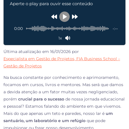
Aperte o play para ouvir esse conteúdo
0:00
-:--
1x
Última atualização em 16/01/2026 por
Especialista em Gestão de Projetos, FIA Business School –
Gestão de Projetos
Na busca constante por conhecimento e aprimoramento,
focamos em cursos, livros e mentores. Mas será que damos
a devida atenção a um fator muitas vezes negligenciado,
porém
crucial para o sucesso
de nossa jornada educacional
e pessoal? Estamos falando do ambiente em que vivemos.
Mais do que apenas um teto e paredes, nosso lar é
um
santuário, um laboratório e um refúgio
que pode
impulsionar ou frear nosso desenvolvimento.