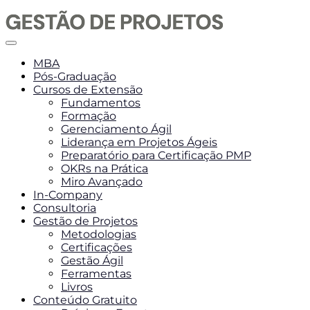
MBA
Pós-Graduação
Cursos de Extensão
Fundamentos
Formação
Gerenciamento Ágil
Liderança em Projetos Ágeis
Preparatório para Certificação PMP
OKRs na Prática
Miro Avançado
In-Company
Consultoria
Gestão de Projetos
Metodologias
Certificações
Gestão Ágil
Ferramentas
Livros
Conteúdo Gratuito